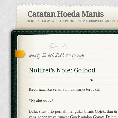
Catatan Hoeda Manis
KHRE GAR EU MALA POLLOON HISTORAS PHILOSOPHOUS ANDRAS E
Jumat, 20 Mei 2022
Celoteh
Noffret’s Note: Gofood
Kecurigaanku selama ini akhirnya terbukti.
*Nyulut udud*
Dulu, situs tirto pernah mengulas bisnis Gojek, dan t
yang sebenarnya diincar Gojek adalah Gopay. Dalam 